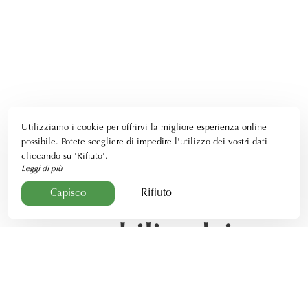
Utilizziamo i cookie per offrirvi la migliore esperienza online
possibile. Potete scegliere di impedire l'utilizzo dei vostri dati
cliccando su 'Rifiuto'.
Leggi di più
Rifiuto
Capisco
Prezzi delle case
mobili e dei
pacchetti