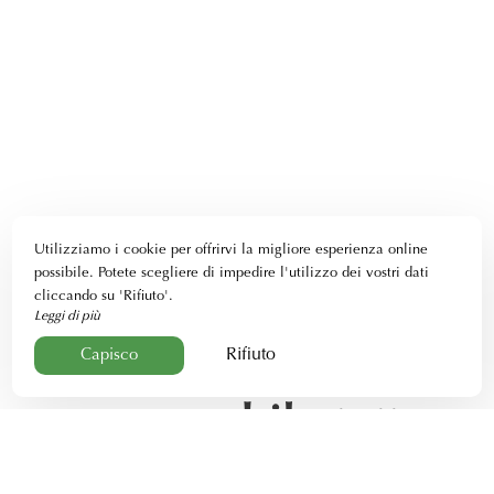
Utilizziamo i cookie per offrirvi la migliore esperienza online
possibile. Potete scegliere di impedire l'utilizzo dei vostri dati
cliccando su 'Rifiuto'.
Leggi di più
Rifiuto
Capisco
Soggiorna in una
casa mobile tutto
l'anno